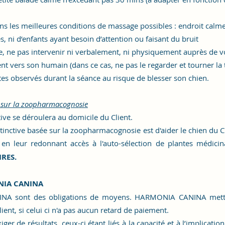
ans les meilleures conditions de massage possibles : endroit calme,
, ni d’enfants ayant besoin d’attention ou faisant du bruit
e, ne pas intervenir ni verbalement, ni physiquement auprès de vo
nt vers son humain (dans ce cas, ne pas le regarder et tourner la tê
tes observés durant la séance au risque de blesser son chien.
ée sur la zoopharmacognosie
ive se déroulera au domicile du Client.
tinctive basée sur la zoopharmacognosie est d'aider le chien du Cl
en leur redonnant accès à l'auto-sélection de plantes médicin
RES.
IA CANINA
INA
sont des obligations de moyens.
HARMONIA CANINA
mett
lient, si celui ci n'a pas aucun retard de paiement.
ger de résultats, ceux-ci étant liés à la capacité et à l’implicatio