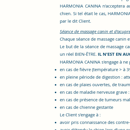
HARMONIA CANINA n'acceptera aucune
chien
. Si tel était le cas, HARMONI
par le dit Client.
Séance de massage canin et d'acupre
Chaque séance de massage canin et/
Le but de la séance de massage can
un réel BIEN-ÊTRE.
IL N'EST EN A
HARMONIA CANINA s'engage à
ne 
en cas de fièvre (température > à 3
en pleine période de digestion : a
en cas de plaies ouvertes, de trau
en cas de maladie nerveuse grave :
en cas de présence de tumeurs ma
en cas de chienne gestante
Le Client s'engage à :
avoir pris connaissance des contre-
avoir détendu le chien lors d’une p