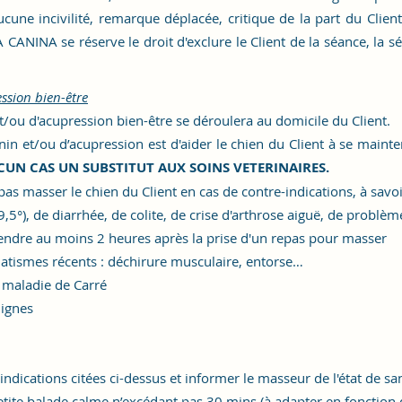
 incivilité, remarque déplacée, critique de la part du Client v
A CANINA se réserve le droit d'exclure le Client de la séance, la s
ssion bien-être
ou d'acupression bien-être se déroulera au domicile du Client.
in et/ou d’acupression est d'aider le chien du Client à se mainte
UCUN CAS UN SUBSTITUT AUX SOINS VETERINAIRES.
pas masse
r le chien du Client
en cas de contre-indications, à savoi
9,5°), de diarrhée, de colite, de crise d'arthrose aiguë, de probl
ttendre au moins 2 heures après la prise d'un repas pour masser
matismes récents : déchirure musculaire, entorse…
 maladie de Carré
lignes
indications citées ci-dessus et informer le masseur de l'état de s
etite balade calme n’excédant pas 30 mins (à adapter en fonction d