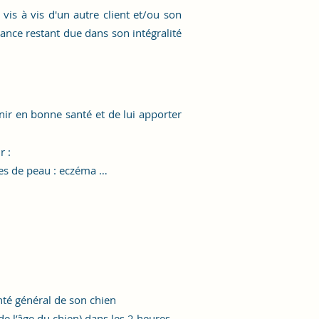
is à vis d'un autre client
et/ou son
éance restant due dans son intégralité
nir en bonne santé et de lui apporter
r :
èmes de peau : eczéma …
anté général de son chien
e l’âge du chien) dans les 2 heures