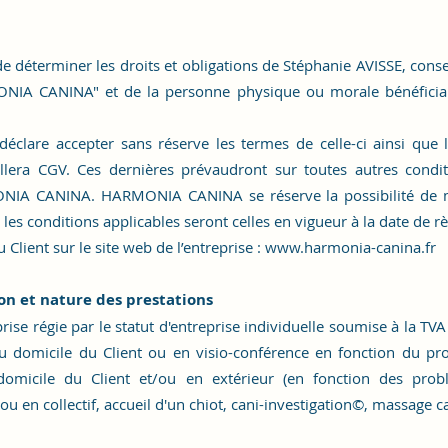
 de déterminer les droits et obligations de Stéphanie AVISSE, con
ONIA CANINA" et de la personne physique ou morale bénéficiant
 déclare accepter sans réserve les termes de celle-ci ainsi que l
llera CGV. Ces dernières prévaudront sur toutes autres condit
IA CANINA. HARMONIA CANINA se réserve la possibilité de mo
les conditions applicables seront celles en vigueur à la date de rè
Client sur le site web de l’entreprise :
www.harmonia-canina.fr
ion et nature des prestations
régie par le statut d'entreprise individuelle soumise à la TVA et
 domicile du Client ou en visio-conférence en fonction du p
domicile du Client et/ou en extérieur (en fonction des probl
 en collectif, accueil d'un chiot, cani-investigation
©
, massage ca