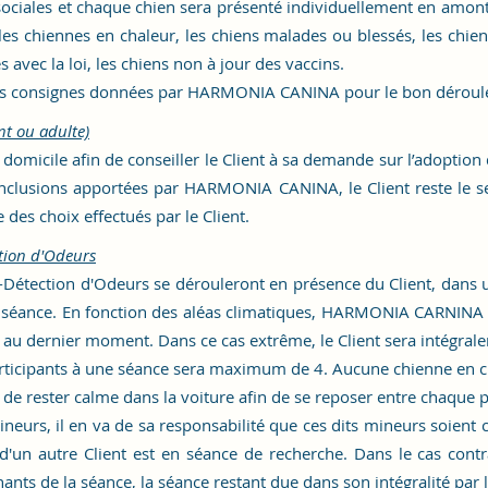
 sociales et chaque chien sera présenté individuellement en amont
les chiennes en chaleur, les chiens malades ou blessés, les chie
 avec la loi, les chiens non à jour des vaccins.
utes consignes données par HARMONIA CANINA pour le bon déroule
nt ou adulte)
domicile afin de conseiller le Client à sa demande sur l’adoption 
conclusions apportées par
HARMONIA CANINA
, le Client reste le
 des choix effectués par le Client.
tion d'Odeurs
-Détection d'Odeurs se dérouleront en présence du Client, dans
ance. En fonction des aléas climatiques, HARMONIA CARNINA se 
e au dernier moment. Dans ce cas extrême, le Client sera intégr
icipants à une séance sera maximum de 4. Aucune chienne en ch
e de rester calme dans la voiture afin de se reposer entre chaque
neurs, il en va de sa responsabilité que ces dits mineurs soient 
 d'un autre Client est en séance de recherche. Dans le cas co
ants de la séance, la séance restant due dans son intégralité par le