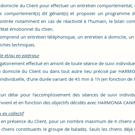
icile du Client pour effectuer un entretien comportemental, d
des comportement(s) dit gênant(s) et proposer un programme
de
ontrée notamment en cas de réactivité à l'humain, le bilan co
l'état émotionnel du chien.
omprend un entretien téléphonique, un entretien à domicile, un 
 fiches techniques.
le et/ou en extérieur
atoirement effectué en amont de toute séance de suivi individuel
omicile du Client ou dans tout autre lieu précisé par HARM
individuelle
, d’une durée variant de
45 min à 1h (en fonction de l'
élai pour l’accomplissement des séances de suivi individuell
convient et en fonction des objectifs décidés avec HARMONIA CANI
 en collectif
 en présence du Client,
pour un nombre maximum de 4 chiens e
 chiens constituants le groupe de balade). Seuls les chiens déjà