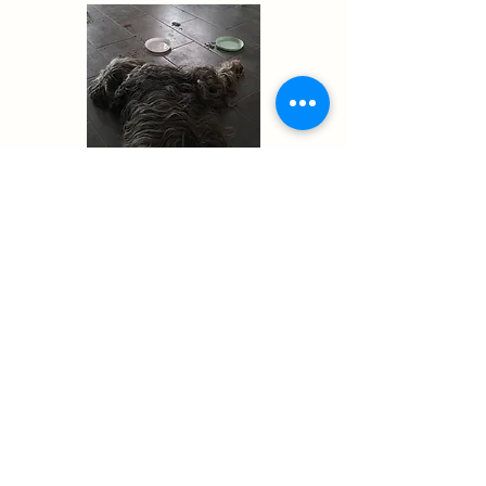
Lieu de la séance
:
à votre domicile
Durée de la séance
:
de 30 minutes à
1h30
Cela va dépendre de la réceptivité de
votre chien aux diverses propositions de
plantes.